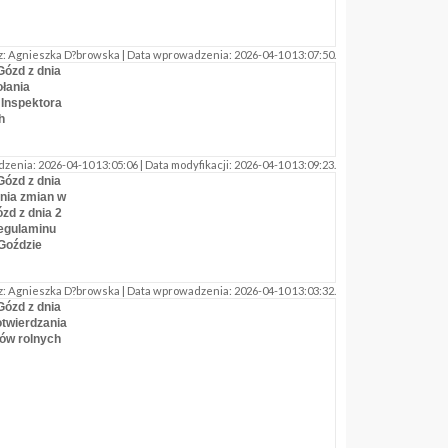
: Agnieszka D?browska | Data wprowadzenia: 2026-04-10 13:07:50.
Gózd z dnia
łania
Inspektora
h
nia: 2026-04-10 13:05:06 | Data modyfikacji: 2026-04-10 13:09:23.
Gózd z dnia
nia zmian w
zd z dnia 2
Regulaminu
Goździe
: Agnieszka D?browska | Data wprowadzenia: 2026-04-10 13:03:32.
Gózd z dnia
otwierdzania
ów rolnych