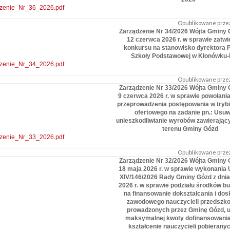
zenie_Nr_36_2026.pdf
Opublikowane przez
Zarządzenie Nr 34/2026 Wójta Gminy 
12 czerwca 2026 r. w sprawie zatwi
konkursu na stanowisko dyrektora P
Szkoły Podstawowej w Kłonówku-K
zenie_Nr_34_2026.pdf
Opublikowane przez
Zarządzenie Nr 33/2026 Wójta Gminy 
9 czerwca 2026 r. w sprawie powołania
przeprowadzenia postępowania w trybi
ofertowego na zadanie pn.: Usuw
unieszkodliwianie wyrobów zawierając
terenu Gminy Gózd
zenie_Nr_33_2026.pdf
Opublikowane przez
Zarządzenie Nr 32/2026 Wójta Gminy 
18 maja 2026 r. w sprawie wykonania
XIV/146/2026 Rady Gminy Gózd z dnia 
2026 r. w sprawie podziału środków 
na finansowanie dokształcania i dos
zawodowego nauczycieli przedszkoli
prowadzonych przez Gminę Gózd, u
maksymalnej kwoty dofinansowania 
kształcenie nauczycieli pobierany