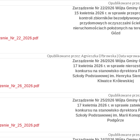
Opublikowane przez
Zarządzenie Nr 22/2026 Wójta Gminy 
15 kwietnia 2026 r. w sprawie przep
kontroli zbiorników bezodpływowy
przydomowych oczyszczalni ście
nieruchomościach położonych na ter
Gózd
zenie_Nr_22_2026.pdf
Opublikowane przez: Agnieszka D?browska | Data wprowadze
Zarządzenie Nr 26/2026 Wójta Gminy 
17 kwietnia 2026 r. w sprawie nierozs
konkursu na stanowisko dyrektora P
Szkoły Podstawowej im. Henryka Sien
Klwatce Królewskiej
zenie_Nr_26_2026.pdf
Opublikowane przez
Zarządzenie Nr 25/2026 Wójta Gminy 
17 kwietnia 2026 r. w sprawie zatwi
konkursu na stanowisko dyrektora P
Szkoły Podstawowej im. Marii Konop
Podgórze
zenie_Nr_25_2026.pdf
Opublikowane przez
Zarządzenie Nr 24/2026 Wójta Gminy 