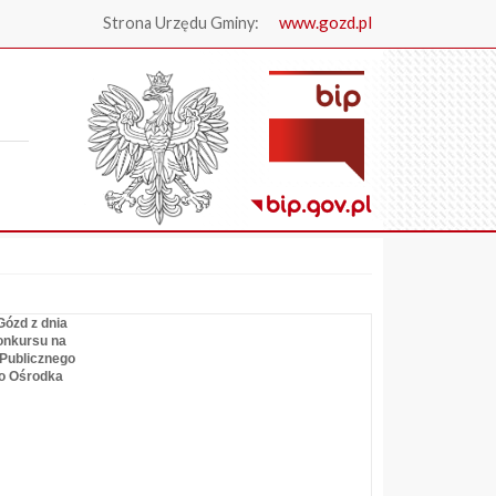
www.gozd.pl
Strona Urzędu Gminy:
.
Gózd z dnia
konkursu na
Publicznego
go Ośrodka