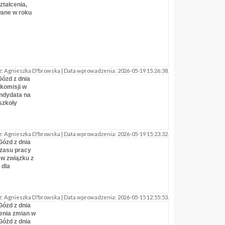
ztałcenia,
wane w roku
: Agnieszka D?browska | Data wprowadzenia: 2026-05-19 15:26:38.
ózd z dnia
 komisji w
ndydata na
szkoły
: Agnieszka D?browska | Data wprowadzenia: 2026-05-19 15:23:32.
Gózd z dnia
czasu pracy
w związku z
 dla
: Agnieszka D?browska | Data wprowadzenia: 2026-05-15 12:55:53.
Gózd z dnia
enia zmian w
Góżd z dnia