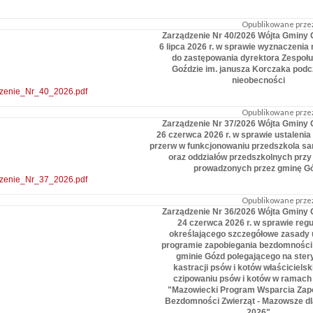
Opublikowane przez
Zarządzenie Nr 40/2026 Wójta Gminy 
6 lipca 2026 r. w sprawie wyznaczenia
do zastępowania dyrektora Zespołu
Goździe im. janusza Korczaka podc
nieobecności
zenie_Nr_40_2026.pdf
Opublikowane przez
Zarządzenie Nr 37/2026 Wójta Gminy 
26 czerwca 2026 r. w sprawie ustalenia
przerw w funkcjonowaniu przedszkola 
oraz oddziałów przedszkolnych przy
prowadzonych przez gminę G
zenie_Nr_37_2026.pdf
Opublikowane przez
Zarządzenie Nr 36/2026 Wójta Gminy 
24 czerwca 2026 r. w sprawie reg
określającego szczegółowe zasady 
programie zapobiegania bezdomności 
gminie Gózd polegającego na steryl
kastracji psów i kotów właścicielsk
czipowaniu psów i kotów w ramach
"Mazowiecki Program Wsparcia Zap
Bezdomności Zwierząt - Mazowsze dl
2026"