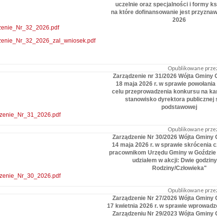
uczelnie oraz specjalności i formy ks
na które dofinansowanie jest przyzna
2026
zenie_Nr_32_2026.pdf
zenie_Nr_32_2026_zal_wniosek.pdf
Opublikowane przez
Zarządzenie nr 31/2026 Wójta Gminy G
18 maja 2026 r. w sprawie powołania
celu przeprowadzenia konkursu na ka
stanowisko dyrektora publicznej 
podstawowej
zenie_Nr_31_2026.pdf
Opublikowane przez
Zarządzenie Nr 30/2026 Wójta Gminy 
14 maja 2026 r. w sprawie skrócenia 
pracownikom Urzędu Gminy w Goździe 
udziałem w akcji: Dwie godziny
Rodziny/Człowieka"
zenie_Nr_30_2026.pdf
Opublikowane przez
Zarządzenie Nr 27/2026 Wójta Gminy 
17 kwietnia 2026 r. w sprawie wprowadz
Zarządzeniu Nr 29/2023 Wójta Gminy 