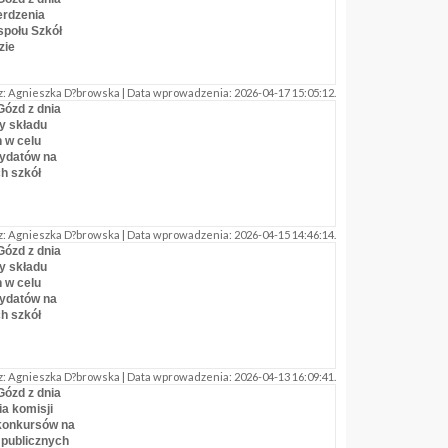
erdzenia
społu Szkół
zie
: Agnieszka D?browska | Data wprowadzenia: 2026-04-17 15:05:12.
Gózd z dnia
ny składu
 w celu
ydatów na
h szkół
: Agnieszka D?browska | Data wprowadzenia: 2026-04-15 14:46:14.
Gózd z dnia
ny składu
 w celu
ydatów na
h szkół
: Agnieszka D?browska | Data wprowadzenia: 2026-04-13 16:09:41.
Gózd z dnia
ia komisji
konkursów na
publicznych