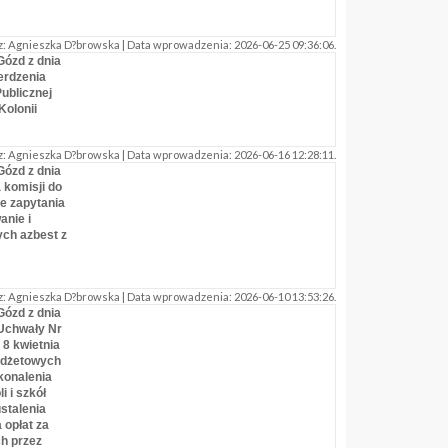
: Agnieszka D?browska | Data wprowadzenia: 2026-06-25 09:36:06.
Gózd z dnia
erdzenia
ublicznej
olonii
: Agnieszka D?browska | Data wprowadzenia: 2026-06-16 12:28:11.
Gózd z dnia
 komisji do
e zapytania
anie i
ych azbest z
: Agnieszka D?browska | Data wprowadzenia: 2026-06-10 13:53:26.
Gózd z dnia
 Uchwały Nr
8 kwietnia
budżetowych
konalenia
 i szkół
stalenia
opłat za
ch przez