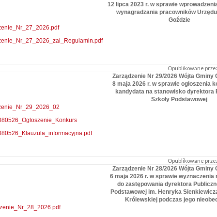
12 lipca 2023 r. w sprawie wprowadzeni
wynagradzania pracowników Urzędu
Goździe
zenie_Nr_27_2026.pdf
zenie_Nr_27_2026_zal_Regulamin.pdf
Opublikowane przez
Zarządzenie Nr 29/2026 Wójta Gminy 
8 maja 2026 r. w sprawie ogłoszenia 
kandydata na stanowisko dyrektora 
Szkoły Podstawowej
zenie_Nr_29_2026_02
80526_Ogloszenie_Konkurs
80526_Klauzula_informacyjna.pdf
Opublikowane przez
Zarządzenie Nr 28/2026 Wójta Gminy 
6 maja 2026 r. w sprawie wyznaczenia 
do zastępowania dyrektora Publiczn
Podstawowej im. Henryka Sienkiewicz
Królewskiej podczas jego nieobe
zenie_Nr_28_2026.pdf