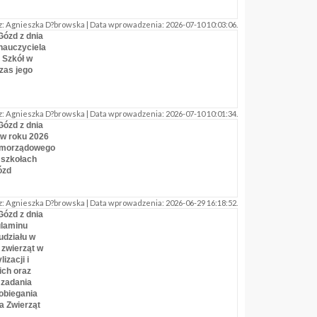
: Agnieszka D?browska | Data wprowadzenia: 2026-07-10 10:03:06.
Gózd z dnia
 nauczyciela
 Szkół w
zas jego
: Agnieszka D?browska | Data wprowadzenia: 2026-07-10 10:01:34.
Gózd z dnia
 w roku 2026
samorządowego
 szkołach
ózd
: Agnieszka D?browska | Data wprowadzenia: 2026-06-29 16:18:52.
Gózd z dnia
ulaminu
udziału w
zwierząt w
izacji i
ich oraz
 zadania
obiegania
a Zwierząt