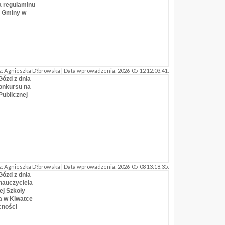
a regulaminu
 Gminy w
: Agnieszka D?browska | Data wprowadzenia: 2026-05-12 12:03:41.
Gózd z dnia
konkursu na
Publicznej
: Agnieszka D?browska | Data wprowadzenia: 2026-05-08 13:18:35.
Gózd z dnia
nauczyciela
ej Szkoły
a w Klwatce
cności