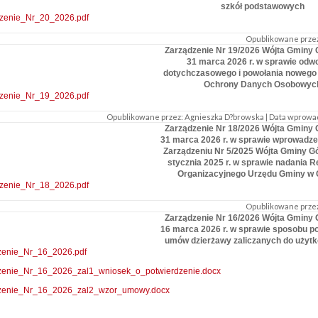
szkół podstawowych
zenie_Nr_20_2026.pdf
Opublikowane przez
Zarządzenie Nr 19/2026 Wójta Gminy 
31 marca 2026 r. w sprawie odwo
dotychczasowego i powołania nowego 
Ochrony Danych Osobowyc
zenie_Nr_19_2026.pdf
Opublikowane przez: Agnieszka D?browska | Data wprowadze
Zarządzenie Nr 18/2026 Wójta Gminy 
31 marca 2026 r. w sprawie wprowadze
Zarządzeniu Nr 5/2025 Wójta Gminy Gó
stycznia 2025 r. w sprawie nadania 
Organizacyjnego Urzędu Gminy w 
zenie_Nr_18_2026.pdf
Opublikowane przez
Zarządzenie Nr 16/2026 Wójta Gminy 
16 marca 2026 r. w sprawie sposobu p
umów dzierżawy zaliczanych do użytk
zenie_Nr_16_2026.pdf
zenie_Nr_16_2026_zal1_wniosek_o_potwierdzenie.docx
zenie_Nr_16_2026_zal2_wzor_umowy.docx